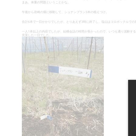
日:
まあ、体重の問題ということかな。
午後から岩崎の畑に移動して、シュナンブラン3本の植えつけ。
合計6本で一日かかりでしたが、とりあえず3時に終了し、塩山はコロボックルでの
一人1本以上の内容でしたが、結構会話の時間が長かったので、いつも通り泥酔する
充実した一日でした。