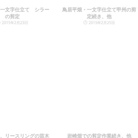
・一文字仕立て シラー
鳥居平畑・一文字仕立て甲州の剪
の剪定
定続き、他
2015年2月23日
2015年2月25日
ン、リースリングの苗木
岩崎畑での剪定作業続き、他