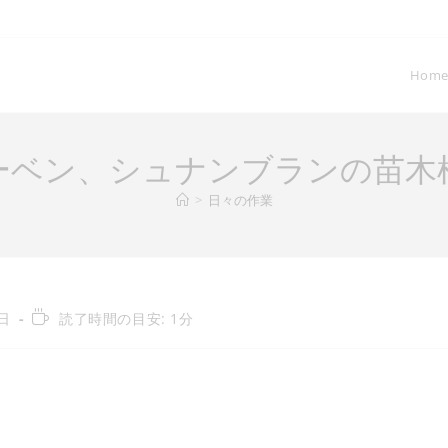
Hom
ーベン、シュナンブランの苗木
>
日々の作業
読
7日
読了時間の目安: 1分
む
の
に
か
か
る