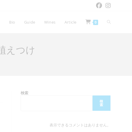
ウ
e
Bio
Guide
Wines
Article
0
ェ
植えつけ
ブ
サ
検索
検
索
イ
表示できるコメントはありません。
ト