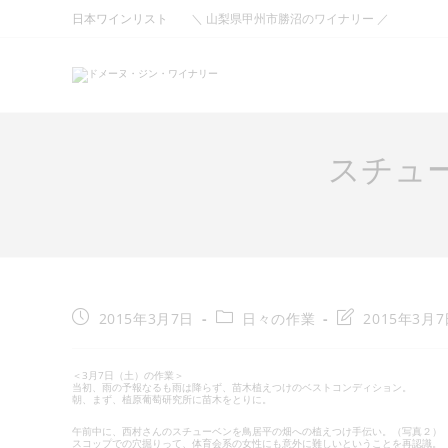
コ
日本ワインリスト
＼ 山梨県甲州市勝沼のワイナリー ／
ン
テ
ン
ツ
へ
ス
キ
ッ
プ
スチュ
投
投
投
2015年3月7日
日々の作業
2015年3月
稿
稿
稿
公
カ
の
開
テ
最
＜3月7日（土）の作業＞
当初、雨の予報なるも雨は降らず、苗木植えつけのベストコンディション。
日:
ゴ
終
朝、まず、植原葡萄研究所に苗木をとりに。
リ
変
ー:
更
午前中に、西村さんのスチューベンを鳥居平の畑への植えつけ手伝い。（写真２）
スコップでの穴掘りって、体育会系の女性にも意外に難しいということを再認識。