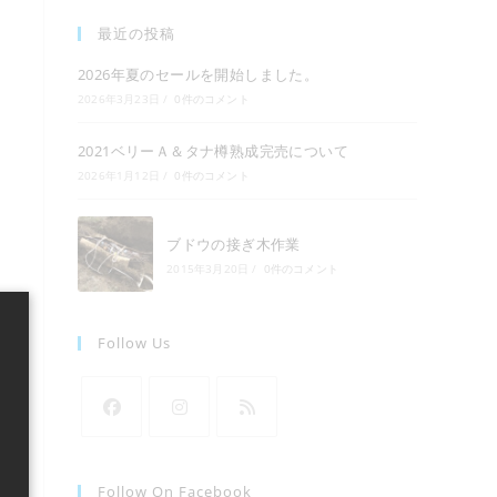
最近の投稿
2026年夏のセールを開始しました。
の
2026年3月23日
/
0件のコメント
2021ベリーＡ＆タナ樽熟成完売について
検
2026年1月12日
/
0件のコメント
索
ブドウの接ぎ木作業
2015年3月20日
/
0件のコメント
を
Follow Us
ト
新
新
新
し
し
し
い
い
い
グ
Follow On Facebook