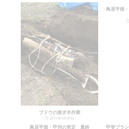
鳥居平畑
ブドウの接ぎ木作業
2015年3月20日
鳥居平畑・甲州の剪定 最終
甲斐ブラ