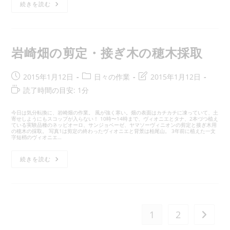
日
続きを読む
更
る
ワ
休
イ
日:
時
畑
ン
の
間:
会
甲
斐
ノ
岩崎畑の剪定・接ぎ木の穂木採取
ワ
ー
ル
剪
投
投
投
2015年1月12日
日々の作業
2015年1月12日
定
稿
稿
稿
読
読了時間の目安: 1分
そ
の
公
カ
の
む
２
開
テ
最
の
今日は気分転換に、岩崎畑の作業。 風が強く寒い。畑の表面はカチカチに凍っていて、土
日:
ゴ
終
寄せしようにもスコップが入らない！ 10時〜14時まで、ヴィオニエとタナ、2本づつ植え
に
ている実験品種のネッビオーロ、サンジョベーゼ、ヤマソーヴィニオンの剪定と接ぎ木用
リ
変
の穂木の採取。 写真1は剪定の終わったヴィオニエと背景は柏尾山。 3年前に植えた一文
か
字短梢のヴィオニエ…
ー:
更
か
日:
る
岩
続きを読む
時
崎
畑
間:
の
剪
定・
接
ぎ
1
2
次のペ
木
の