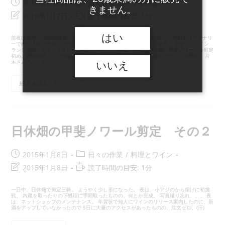
投
投
2015年1月7日
日々の作業
/
ワイン会
きません。
稿
稿
投
読
2015年1月7日
読了時間の目安: 1分
公
カ
稿
む
開
テ
の
の
はい
前夜は夜中の23時自宅発。八王子から高速に乗り、深夜2時に勝沼入。 午前中はワイナリ
日:
ゴ
ーで樽に入れた甲斐ノワールの目つぎ作業。 二週間で500ccほど補充。 昼はワンコイン
最
に
ランチ初め。デミグラスソースのハンバーグ。美味！ 午後は日休畑で甲斐ノワールの剪定
リ
初め。難解な枝ぶりとの格闘の始まり、始まりい〜。 夜は銀月食堂でワイン会初め。 片
終
か
木さんのハンガリ…
いいえ
ー:
変
か
更
る
仕
続きを読む
日:
時
事
は
間:
じ
め・
日
休
日休畑の甲斐ノワール剪定 その２
畑
の
甲
斐
投
投
2015年1月8日
日々の作業
/
料理とワイン
ノ
稿
稿
投
読
2015年1月8日
ワ
読了時間の目安: 1分
ー
公
カ
稿
む
ル
開
テ
の
の
剪
一日中、日休畑で剪定三昧。 ようやく少し形になった。 夜は、小アジのから揚げに初挑
定
日:
ゴ
戦。 内蔵を取ったりの下処理に手間取ったものの、何とか完成。 写真撮り忘れ、、、 夜
最
に
は、ネットショップのメンテナンス。 年賀状で知人にワインのリリース案内したのに、新
そ
リ
酒をアップしていなかったので 5日に大量のアクセスがあったものの、注文ゼロ。(汗)
終
か
の
１
ー:
変
か
＆