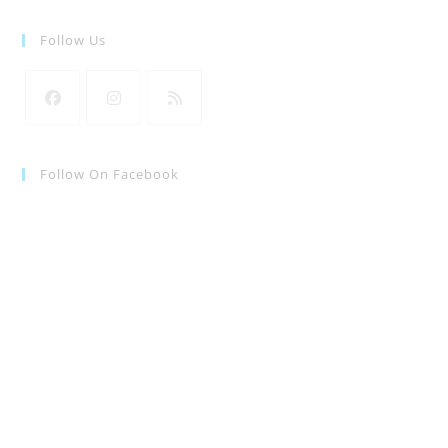
Follow Us
新
新
新
し
し
し
い
い
い
Follow On Facebook
タ
タ
タ
ブ
ブ
ブ
で
で
で
開
開
開
く
く
く