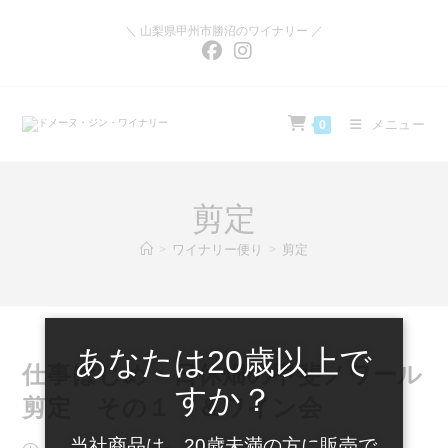
コ
ン
＼ 山梨県甲州市勝沼のワイナリー ／
テ
ン
ツ
へ
ス
キ
メニュー
0
ッ
プ
剪定
>
ワイナリー便り
>
剪定
あなたは20歳以上で
仕事はじめ・日休畑の甲斐ノワール
すか？
剪定 その１ ＆ワイン会
当社商品は、20歳未満の方に販売で