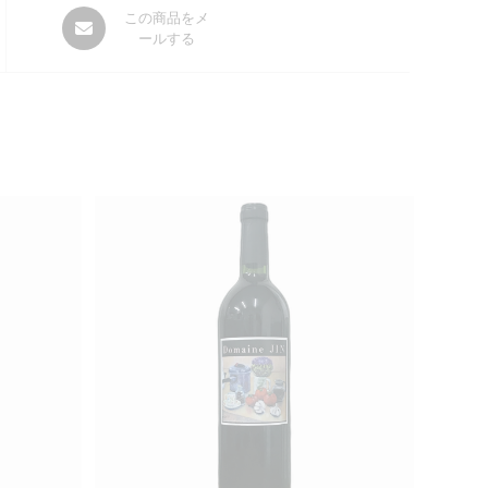
Opens
この商品をメ
ールする
in
a
new
window