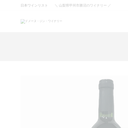
コ
日本ワインリスト
＼ 山梨県甲州市勝沼のワイナリー ／
ン
テ
ン
ツ
へ
ス
キ
ッ
プ