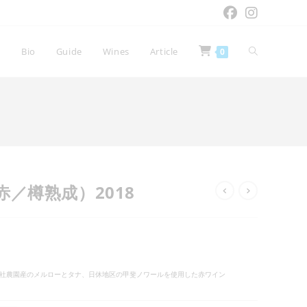
ウ
e
Bio
Guide
Wines
Article
0
ェ
ブ
（赤／樽熟成）2018
サ
イ
自社農園産のメルローとタナ、日休地区の甲斐ノワールを使用した赤ワイン
ト