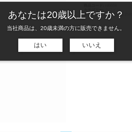
商品コード:
rd0008
カテゴリー:
赤ワイン
あなたは20歳以上ですか？
タグ:
タナ
,
メルロー
,
上岩崎
当社商品は、20歳未満の方に販売できません。
はい
いいえ