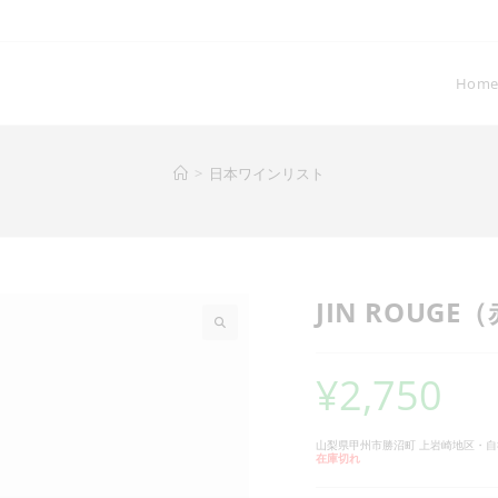
Hom
>
日本ワインリスト
JIN ROUGE
¥
2,750
山梨県甲州市勝沼町 上岩崎地区・
在庫切れ