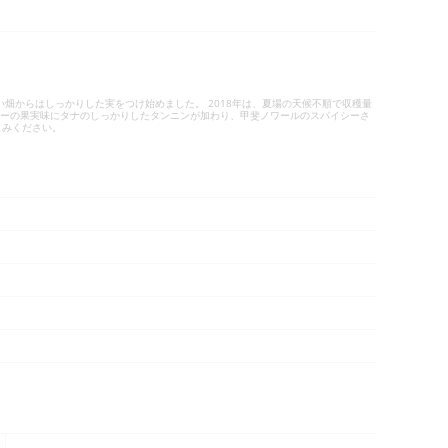
ル
畑からはしっかりした実をつけ始めました。 2018年は、夏場の天候不順で収穫量
ローの果実味にタナのしっかりしたタンニンが加わり、甲斐ノワールのスパイシーさ
しみください。