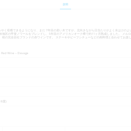
説明
やく収穫できるようになり、まだ 7年目の若い木ですが、北向きながら日当たりがよく水はけのよい
休地区の甲斐ノワールをブレンドし、5年目のアメリカンオーク樽で約11ヶ月熟成しました。 メル
後、初の完全自社ブランドの赤ワインです。 ステーキやビーフシチューなどの肉料理と合わせてお楽
– Red Wine – Elevage
18度)