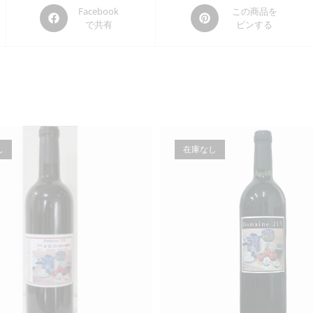
Opens
Opens
Facebook
この商品を
で共有
ピンする
in
in
a
a
new
new
window
window
し
在庫なし