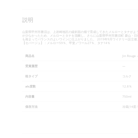
説明
山梨県甲州市勝沼は、上岩崎地区の緩斜面の畑で育成してきたメルローとタナがよう
が少なかったため、メルローとタナを混醸し、さらに山梨県甲州市勝沼町 菱山・日
も相まってバランスのよいワインに仕上がりました。 2019年9月ワイナリー設立
【セパージュ】：メルロー59％、甲斐ノワール27％、タナ14％
商品名
Jin Rouge 
受賞履歴
—
栓タイプ
コルク
alc度数
12.8％
内容量
750ml
保存方法
冷蔵(14度-