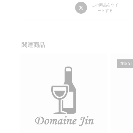
Opens
この商品をツイ
ートする
in
a
new
window
関連商品
在庫な