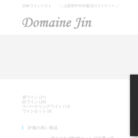
コ
日本ワインリスト
＼ 山梨県甲州市勝沼のワイナリー ／
ン
テ
ン
ツ
へ
ス
キ
ッ
プ
21
赤ワイン
21
28
白ワイン
28
個
13
スパークリングワイン
個
13
の
8
ワインセット
8
個
の
商
個
の
商
品
の
商
品
商
品
評価の高い商品
品