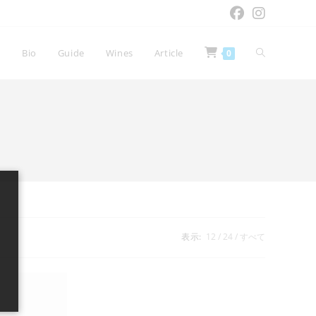
ウ
e
Bio
Guide
Wines
Article
0
ェ
ブ
サ
表示:
12
24
すべて
イ
ト