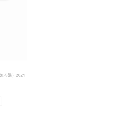
の
検
索
ろ過）2021
を
ト
グ