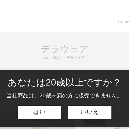
Hom
デラウェア
>
商品
>
デラウェア
あなたは20歳以上ですか？
当社商品は、20歳未満の方に販売できません。
新しい順に並べ替え
はい
いいえ
在庫なし