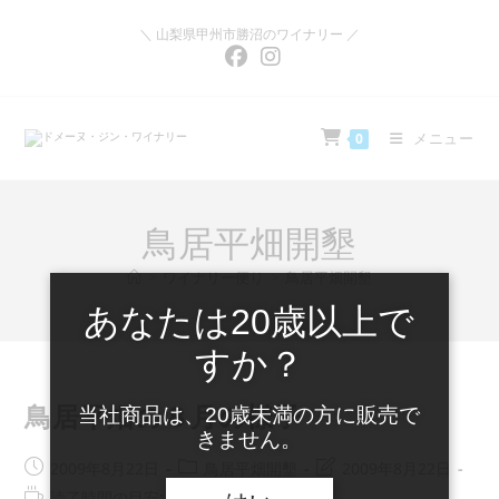
コ
ン
＼ 山梨県甲州市勝沼のワイナリー ／
テ
ン
ツ
へ
ス
キ
メニュー
0
ッ
プ
鳥居平畑開墾
>
ワイナリー便り
>
鳥居平畑開墾
あなたは20歳以上で
すか？
鳥居平畑の８月の様子
当社商品は、20歳未満の方に販売で
きません。
投
投
投
2009年8月22日
鳥居平畑開墾
2009年8月22日
稿
稿
稿
読
読了時間の目安: 1分