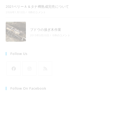
2021ベリーＡ＆タナ樽熟成完売について
2026年1月12日
/
0件のコメント
ブドウの接ぎ木作業
2015年3月20日
/
0件のコメント
Follow Us
新
新
新
し
し
し
い
い
い
Follow On Facebook
タ
タ
タ
ブ
ブ
ブ
で
で
で
開
開
開
く
く
く