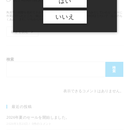
はい
公
カ
の
む
開
テ
最
の
鳥居平の開墾を初めて５か月目。７月以降、あまりの暑さに夏休みとしていたが、久々に
日:
ゴ
終
いいえ
作業に行ったところ、畑は２か月もたたないうちに、ススキが伸びほうだいで、もとのも
に
くあみ。 また、いちからやり直し（涙）
リ
変
か
ー:
更
か
鳥
続きを読む
日:
居
る
平
時
畑
の
間:
８
月
検索
の
様
検
子
索
表示できるコメントはありません。
最近の投稿
2026年夏のセールを開始しました。
2026年3月23日
/
0件のコメント